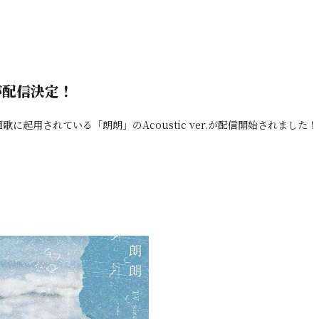
.」が配信決定！
起用されている「朗朗」のAcoustic ver.が配信開始されました！