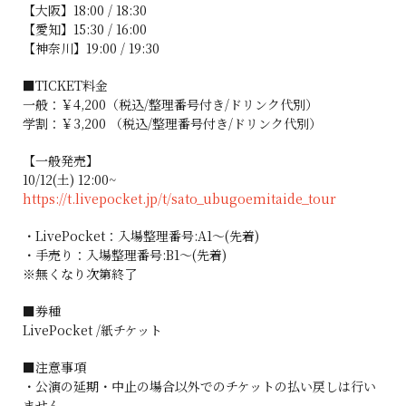
【大阪】18:00 / 18:30
【愛知】15:30 / 16:00
【神奈川】19:00 / 19:30
■TICKET料金
一般：￥4,200（税込/整理番号付き/ドリンク代別）
学割：￥3,200 （税込/整理番号付き/ドリンク代別）
【一般発売】
10/12(土) 12:00~
https://t.livepocket.jp/t/sato_ubugoemitaide_tour
・LivePocket：入場整理番号:A1〜(先着)
・手売り：入場整理番号:B1〜(先着)
※無くなり次第終了
■券種
LivePocket /紙チケット
■注意事項
・公演の延期・中止の場合以外でのチケットの払い戻しは行い
ません。