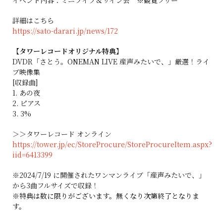
イベント内容：ミニライブ＆サイン会 ※観覧フリー
詳細はこちら
https://sato-darari.jp/news/172
【タワーレコードオリジナル特典】
DVDR「さとう。ONEMAN LIVE 産声みたいで、」厳選！ライ
ブ映像集
[収録曲]
1. あの夜
2. ピアス
3. 3%
＞＞タワーレコード オンライン
https://tower.jp/ec/StoreProcure/StoreProcureItem.aspx?
iid=6413399
※2024/7/19 に開催されたワンマンライブ「産声みたいで、」
から3曲フルサイズで収録！
※特典は数に限りがございます。無くなり次第終了となりま
す。