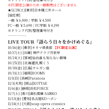
※FC限定公演のため一般販売はございません
★11/28(土)[東京]日本橋三井ホール
[指定席]
一般 ￥6,000 / 学割 ￥4,500
FC一般 ￥5,690 / FC学割 ￥4,190
※ドリンク代別/整理番号付き
—————-
LIVE TOUR『語らう日々をかけめぐる』
10/16(金) [東京]キネマ倶楽部
【
FC限定公演】
10/17(土) [兵庫] 神戸クラブ月世界
10/24(土) [宮城]仙台誰も知らない劇場
10/25(日) [北海道]札幌くう
10/30(金) [広島]ヲルガン座
10/31(土) [福岡]ROOMS
11/1(日) [長崎]Paranoia
11/3(火祝) [岡山]KOTYAE
11/6(金) [静岡]浜松FORCE
11/7(土) [香川]高松燦庫-SANKO
11/13(金) [愛知]名古屋KDハポン
11/14(土) [大阪]soap opera crassics