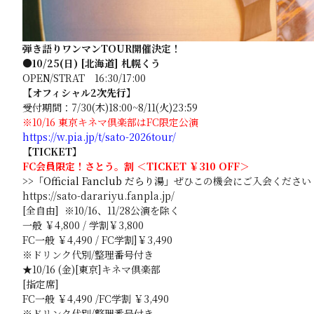
弾き語りワンマンTOUR開催決定！
●10/25
(日) [北海道] 札幌くう
OPEN/STRAT 16:30/17:00
【オフィシャル2次先行】
受付期間：7/30(木)18:00~8/11(火)23:59
※10/16 東京キネマ倶楽部はFC限定公演
https://w.pia.jp/t/sato-2026tour/
【TICKET】
FC会員限定！
さとう。割 ＜
TICKET ￥310 OFF＞
>>「Official Fanclub だらり湯」
ぜひこの機会にご入会ください
https://sato-darariyu.fanpla.jp/
[全自由] ※10/16、11/28公演を除く
一般 ￥4,800 / 学割￥3,800
FC一般 ￥4,490 / FC学割]￥3,490
※ドリンク代別/整理番号付き
★10/16 (金)[東京]キネマ倶楽部
[指定席]
FC一般 ￥4,490 /FC学割 ￥3,490
※ドリンク代別/整理番号付き