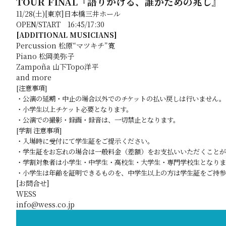
TOUR FINAL『語りかける、誰がための兆し』
11/28(土)[東京]日本橋三井ホール
OPEN/START 16:45/17:30
[ADDITIONAL MUSICIANS]
Percussion 松原“マツキチ”寛
Piano 松岡美弥子
Zampoña 山下Topo洋平
and more
[注意事項]
・公演の延期・中止の場合以外でのチケットの払い戻しは行いません。
・小学生以上チケット必要となります。
・公演での撮影・録画・録音は、一切禁止となります。
[学割 注意事項]
・入場時に受付にて学生証をご提示ください。
・学生証をお忘れの場合は一般料金（差額）をお支払いいただくことが
・学割対象者は小学生・中学生・高校生・大学生・専門学校生となりま
・小学生は年齢を証明できるものを、中学生以上の方は学生証をご持参
[お問合せ]
WESS
info@wess.co.jp