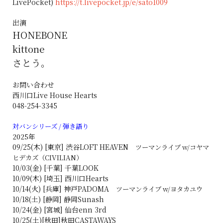
LivePocket)
https://t.livepocket.jp/e/sato1009
出演
HONEBONE
kittone
さとう。
お問い合わせ
西川口Live House Hearts
048-254-3345
対バンシリーズ / 弾き語り
2025年
09/25(木) [東京] 渋谷LOFT HEAVEN
ツーマンライブ w/コヤマ
ヒデカズ（CIVILIAN）
10/03(金) [千葉] 千葉LOOK
10/09(木) [埼玉] 西川口Hearts
10/14(火) [兵庫] 神戸PADOMA
ツーマンライブ w/ヨタカユウ
10/18(土) [静岡] 静岡Sunash
10/24(金) [宮城] 仙台enn 3rd
10/25(土)[秋田]秋田
CASTAWAYS