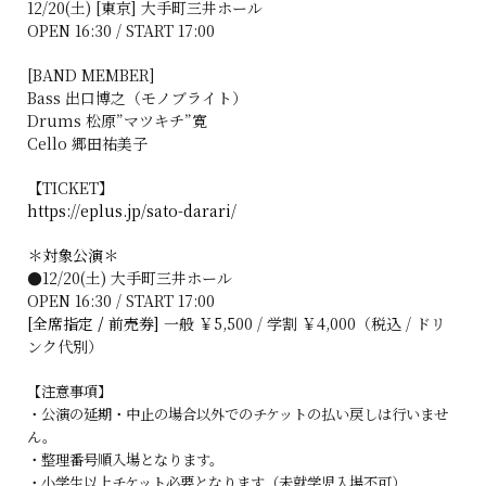
12/20(土) [東京] 大手町三井ホール
OPEN 16:30 / START 17:00
[BAND MEMBER]
Bass 出口博之（モノブライト）
Drums 松原”マツキチ”寛
Cello 郷田祐美子
【TICKET】
https://eplus.jp/sato-darari/
＊対象公演＊
●12/20(土) 大手町三井ホール
OPEN 16:30 / START 17:00
[全席指定
/
前売券]
一般 ￥5,500 / 学割 ￥4,000（税込 / ドリ
ンク代別）
【注意事項】
・公演の延期・中止の場合以外でのチケットの払い戻しは行いませ
ん。
・整理番号順入場となります。
・小学生以上チケット必要となります（未就学児入場不可）