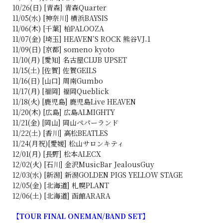
10/26(日) [青森] 青森Quarter
11/05(水) [神奈川] 横浜BAYSIS
11/06(木) [千葉] 柏PALOOZA
11/07(金) [埼玉] HEAVEN’S ROCK 熊谷VJ₋1
11/09(日) [京都] someno kyoto
11/10(月) [愛知] 名古屋CLUB UPSET
11/15(土) [佐賀] 佐賀GEILS
11/16(日) [山口] 周南Gumbo
11/17(月) [福岡] 福岡Queblick
11/18(火) [鹿児島] 鹿児島Live HEAVEN
11/20(木) [広島] 広島ALMIGHTY
11/21(金) [岡山] 岡山ペパーランド
11/22(土) [香川] 高松BEATLES
11/24(月祝)[愛媛] 松山サロンキティ
12/01(月) [長野] 松本ALECX
12/02(火) [石川] 金沢MusicBar JealousGuy
12/03(水) [新潟] 新潟GOLDEN PIGS YELLOW STAGE
12/05(金) [北海道] 札幌PLANT
12/06(土) [北海道] 函館ARARA
【TOUR FINAL ONEMAN/BAND SET】