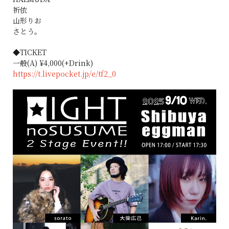
祈依
山形りお
さとう。
◆TICKET
一般(A) ¥4,000(+Drink)
https://t.livepocket.jp/e/tf2_0