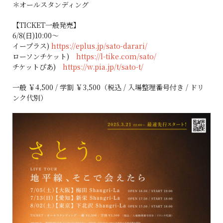
＊オールスタンディング
【TICKET一般発売】
6/8(日)10:00～
イープラス)
https://eplus.jp/sato-darari/
ローソンチケット)
https://l-tike.com/sato/
チケットぴあ)
https://w.pia.jp/t/sato-t/
一般 ￥4,500 / 学割 ￥3,500（税込 / 入場整理番号付き / ドリ
ンク代別）