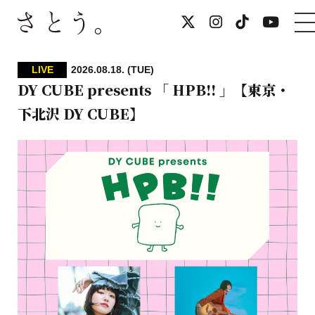
LIVE
2026.08.18. (TUE)
DY CUBE presents 「 HPB!! 」【東京・
下北沢 DY CUBE】