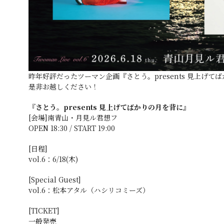
昨年好評だったツーマン企画『さとう。presents 見上げ
是非お越しください！
『さとう。presents 見上げてばかりの月を背に』
[会場]南青山・月見ル君想フ
OPEN 18:30 / START 19:00
[日程]
vol.6：6/18(木)
[Special Guest]
vol.6：松本アタル（ハシリコミーズ）
[TICKET]
一般発売