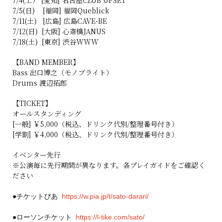
7/5(日) [福岡] 福岡Queblick
7/11(土) [広島] 広島CAVE-BE
7/12(日) [大阪] 心斎橋JANUS
7/18(土) [東京] 渋谷WWW
【BAND MEMBER】
Bass 出口博之（モノブライト）
Drums 渡辺拓郎
【TICKET】
オールスタンディング
[一般] ￥5,000（税込、ドリンク代別/整理番号付き）
[学割] ￥4,000（税込、ドリンク代別/整理番号付き）
イベンター先行
※公演毎に先行期間が異なります。各プレイガイドをご確認く
ださい
●チケットぴあ
https://w.pia.jp/t/sato-darari/
●ローソンチケット
https://l-tike.com/sato/