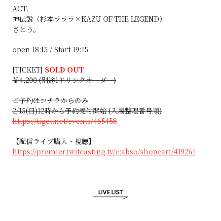
ACT.
神伝説（杉本ラララ×KAZU OF THE LEGEND）
さとう。
open 18:15 / Start 19:15
[TICKET]
SOLD OUT
￥4,200 (別途1ドリンクオーダー)
ご予約はコチラからのみ
2/15(日)12時から予約受付開始 (入場整理番号順)
https://tiget.net/events/465458
【配信ライブ購入・視聴】
https://premier.twitcasting.tv/c:abso/shopcart/419261